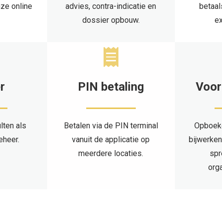
nze online
advies, contra-indicatie en
betaal
dossier opbouw.
ex
r
PIN betaling
Voor
lten als
Betalen via de PIN terminal
Opboeke
eheer.
vanuit de applicatie op
bijwerken
meerdere locaties.
spr
orga