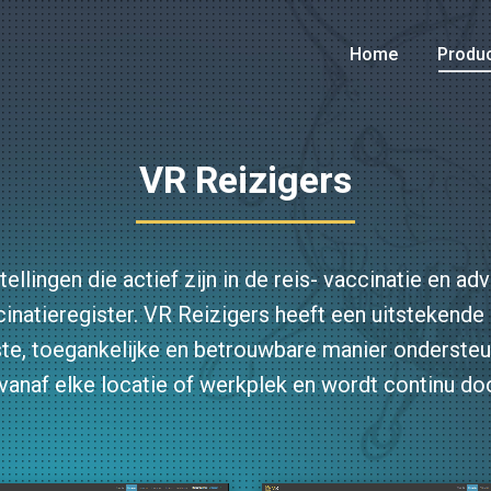
Home
Produ
VR Reizigers
tellingen die actief zijn in de reis- vaccinatie en 
cinatieregister. VR Reizigers heeft een uitstekend
iste, toegankelijke en betrouwbare manier ondersteu
 vanaf elke locatie of werkplek en wordt continu do