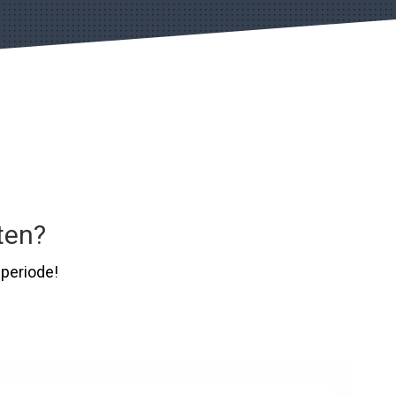
ten?
periode!